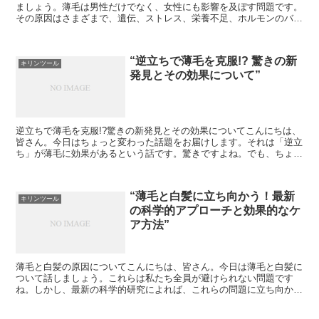
ましょう。薄毛は男性だけでなく、女性にも影響を及ぼす問題です。
その原因はさまざまで、遺伝、ストレス、栄養不足、ホルモンのバラ
ンスの乱れなどが挙げられます。しかし、薄毛に悩む人々に...
“逆立ちで薄毛を克服!? 驚きの新
キリンツール
発見とその効果について”
逆立ちで薄毛を克服!?驚きの新発見とその効果についてこんにちは、
皆さん。今日はちょっと変わった話題をお届けします。それは「逆立
ち」が薄毛に効果があるという話です。驚きですよね。でも、ちょっ
と待ってください。この記事を読んでから判断してみてく...
“薄毛と白髪に立ち向かう！最新
キリンツール
の科学的アプローチと効果的なケ
ア方法”
薄毛と白髪の原因についてこんにちは、皆さん。今日は薄毛と白髪に
ついて話しましょう。これらは私たち全員が避けられない問題です
ね。しかし、最新の科学的研究によれば、これらの問題に立ち向かう
ための新しいアプローチがあることが明らかになっています。...